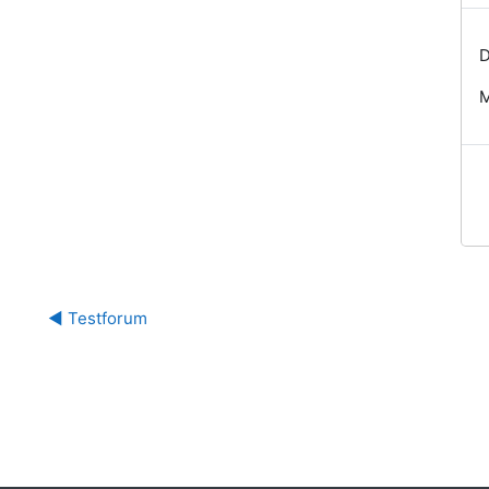
D
M
◀︎ Testforum 