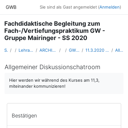
Zum Hauptinhalt
GWB
Sie sind als Gast angemeldet (
Anmelden
)
Fachdidaktische Begleitung zum
Fach-/Vertiefungspraktikum GW -
Gruppe Mairinger - SS 2020
Startseite
Kurse
Lehramtsausbildung GW im Cluster Österreich Mitte
ARCHIV - Lehrveranstaltungen am Standort Linz - seit 2016
SS_2020
GW_FachpraktikumGW_Hebein_2020ss
11.3.2020 WIRD ALS ONLINEKURS (WEBSEMINAR) VON 8h30-11h abgehalten
Allgemeiner Diskussionschatroom
Allgemeiner Diskussionschatroom
Abschlussbedingungen
Hier werden wir während des Kurses am 11,3,
miteinander kommunizieren!
Bestätigen