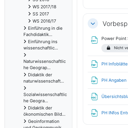
WS 2017/18
SS 2017
WS 2016/17
Vorbesp
Einklappen
Einführung in die
Fachdidaktik...
Power Point 
Einführung ins
wissenschaftlic...
Nicht v
Naturwissenschaftlic
PH Infoblätte
he Geograp...
Didaktik der
PH Angaben 
naturwissenschaft...
Sozialwissenschaftlic
Übersichtsbl
he Geogra...
Didaktik der
PH INfos Ent
ökonomischen Bild...
Geoinformation
und Geokommunik...