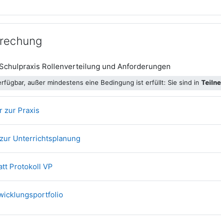
rechung
Datei
Schulpraxis Rollenverteilung und Anforderungen
erfügbar, außer mindestens eine Bedingung ist erfüllt: Sie sind in
Teiln
Datei
r zur Praxis
Datei
zur Unterrichtsplanung
Datei
att Protokoll VP
Datei
wicklungsportfolio