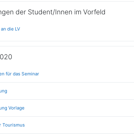
gen der Student/Innen im Vorfeld
Forum
 an die LV
2020
Datei
en für das Seminar
Datei
nung
Datei
ung Vorlage
Datei
er Tourismus