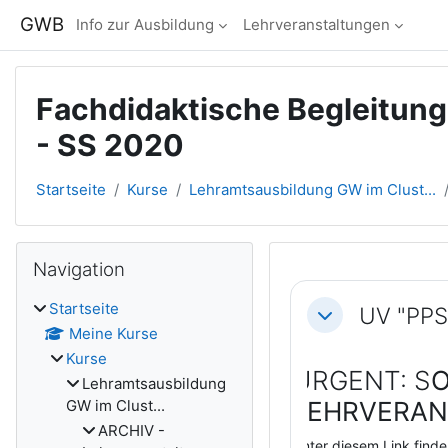
Zum Hauptinhalt
GWB
Info zur Ausbildung
Lehrveranstaltungen
Fachdidaktische Begleitun
- SS 2020
Startseite
Kurse
Lehramtsausbildung GW im Clust...
Blöcke
Navigation überspringen
Navigation
Abschnitts
Startseite
UV "PPS
Einklappen
Meine Kurse
Kurse
URGENT: S
O
Lehramtsausbildung
GW im Clust...
LEHRVERA
ARCHIV -
Unter diesem Link find