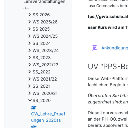
Lehrveranstaltungen
Causa Coronavirus betre
a...
SS 2026
https://gwb.schule.
WS 2025/26
Dieser Kurs wird am 1
SS 2025
WS 2024/25
SS_2024
Ankündigun
WS_2023/24
SS_2023
WS_2022/23
UV "PPS-Be
SS_2022
Diese Web-Plattform
WS 2021/22
fachlichen Begleitu
SS_2021
WS_2020/21
Überprüfen Sie bitt
SS_2020
zugeordnet sind; and
Diese Lehrveranstal
GW_Lehre_Pruef
an der PH-OÖ, zwei
ungen_2020ss
bereits absolviert 