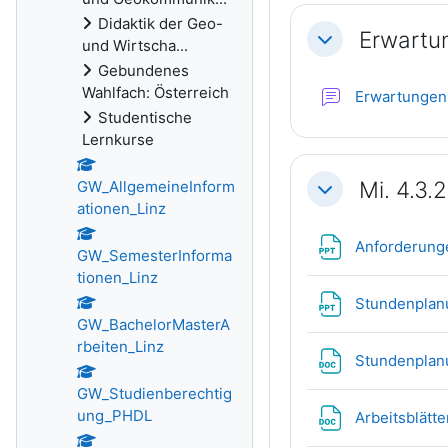
Didaktik der Geo-
Erwartun
Einklappen
und Wirtscha...
Gebundenes
Wahlfach: Österreich
Erwartungen
Studentische
Lernkurse
Mi. 4.3.
GW_AllgemeineInform
Einklappen
ationen_Linz
Anforderung
GW_SemesterInforma
tionen_Linz
Stundenpla
GW_BachelorMasterA
rbeiten_Linz
Stundenplan
GW_Studienberechtig
ung_PHDL
Arbeitsblätt