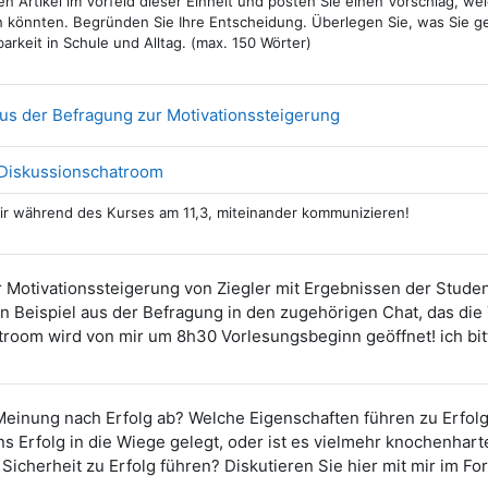
en Artikel im Vorfeld dieser Einheit und posten Sie einen Vorschlag, 
 könnten. Begründen Sie Ihre Entscheidung. Überlegen Sie, was Sie gen
rkeit in Schule und Alltag. (max. 150 Wörter)
Datei
us der Befragung zur Motivationssteigerung
 Diskussionschatroom
ir während des Kurses am 11,3, miteinander kommunizieren!
r Motivationssteigerung von Ziegler mit Ergebnissen der Studen
in Beispiel aus der Befragung in den zugehörigen Chat, das die 
room wird von mir um 8h30 Vorlesungsbeginn geöffnet! ich bitt
Meinung nach Erfolg ab? Welche Eigenschaften führen zu Erfol
ns Erfolg in die Wiege gelegt, oder ist es vielmehr knochenharte
Sicherheit zu Erfolg führen? Diskutieren Sie hier mit mir im Fo