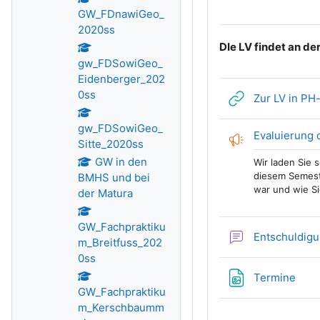
GW_FDnawiGeo_
2020ss
DIe LV findet an d
gw_FDSowiGeo_
Eidenberger_202
0ss
Zur LV in PH
gw_FDSowiGeo_
Evaluierung 
Sitte_2020ss
GW in den
Wir laden Sie 
diesem Semest
BMHS und bei
war und wie Si
der Matura
GW_Fachpraktiku
Entschuldig
m_Breitfuss_202
0ss
Date
Termine
GW_Fachpraktiku
m_Kerschbaumm