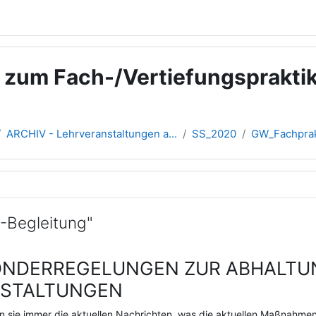
g zum Fach-/Vertiefungsprakti
ARCHIV - Lehrveranstaltungen a...
SS_2020
GW_Fachpra
übersicht
-Begleitung"
NDERREGELUNGEN ZUR ABHALTU
NSTALTUNGEN
en sie immer die aktuellen Nachrichten, was die aktuellen Maßnahm