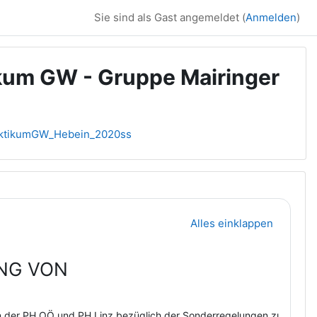
Sie sind als Gast angemeldet (
Anmelden
)
kum GW - Gruppe Mairinger
ktikumGW_Hebein_2020ss
Alles einklappen
NG VON
en der PH OÖ und PH Linz bezüglich der Sonderregelungen zur