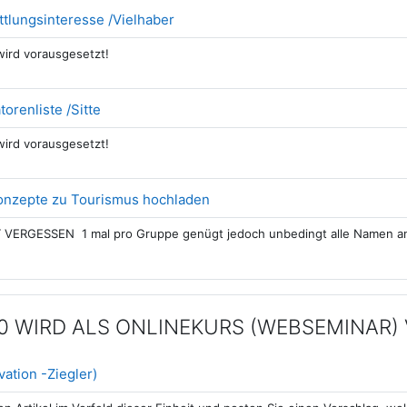
Datei
ittlungsinteresse /Vielhaber
 wird vorausgesetzt!
Datei
torenliste /Sitte
 wird vorausgesetzt!
Forum
konzepte zu Tourismus hochladen
VERGESSEN 1 mal pro Gruppe genügt jedoch unbedingt alle Namen a
20 WIRD ALS ONLINEKURS (WEBSEMINAR) 
Aufgabe
ation -Ziegler)