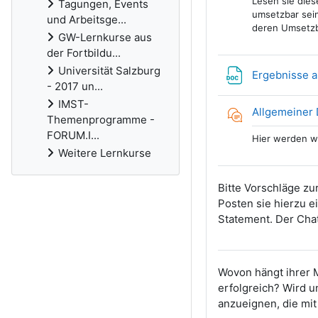
Lesen sie dies
Tagungen, Events
umsetzbar sein
und Arbeitsge...
deren Umsetzba
GW-Lernkurse aus
der Fortbildu...
Universität Salzburg
Ergebnisse a
- 2017 un...
IMST-
Allgemeiner
Themenprogramme -
FORUM.I...
Hier werden w
Weitere Lernkurse
Bitte Vorschläge zu
Posten sie hierzu e
Statement. Der Chat
Wovon hängt ihrer 
erfolgreich? Wird u
anzueignen, die mit 