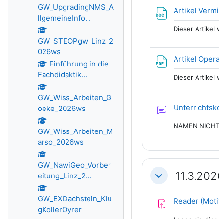
GW_UpgradingNMS_A
Artikel Verm
llgemeineInfo...
Dieser Artikel
GW_STEOPgw_Linz_2
026ws
Artikel Opera
Einführung in die
Fachdidaktik...
Dieser Artikel
GW_Wiss_Arbeiten_G
Unterrichts
oeke_2026ws
NAMEN NICHT 
GW_Wiss_Arbeiten_M
arso_2026ws
GW_NawiGeo_Vorber
11.3.20
eitung_Linz_2...
Einklappen
GW_EXDachstein_Klu
Reader (Motiv
gKollerOyrer