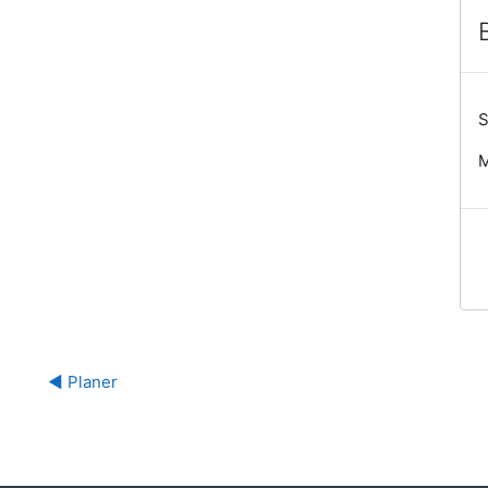
S
M
◀︎ Planer