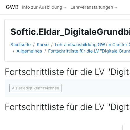
Zum Hauptinhalt
GWB
Info zur Ausbildung
Lehrveranstaltungen
Softic.Eldar_DigitaleGrund
Startseite
Kurse
Lehramtsausbildung GW im Cluster Ö
Allgemeines
Fortschrittliste für die LV "Digitale Gru
Fortschrittliste für die LV "Dig
Abschlussbedingungen
Als erledigt kennzeichnen
Fortschrittliste für die LV "Dig