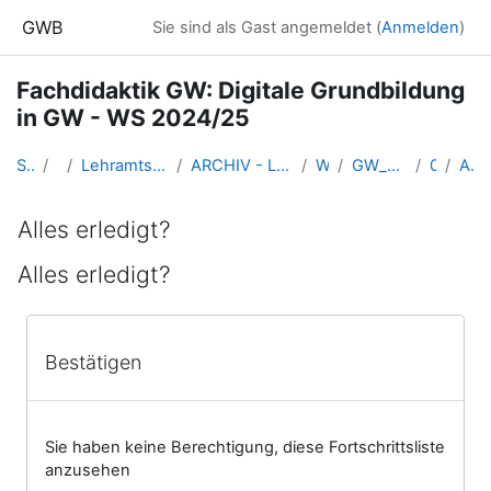
Zum Hauptinhalt
GWB
Sie sind als Gast angemeldet (
Anmelden
)
Fachdidaktik GW: Digitale Grundbildung
in GW - WS 2024/25
Startseite
Kurse
Lehramtsausbildung GW im Cluster Österreich Mitte
ARCHIV - Lehrveranstaltungen am Standort Linz - seit 2016
WS 2024/25
GW_DigitaleGrundbildung_2024ws
03-21.10.
Alles erledigt?
Alles erledigt?
Abschlussbedingungen
Alles erledigt?
Bestätigen
Sie haben keine Berechtigung, diese Fortschrittsliste
anzusehen