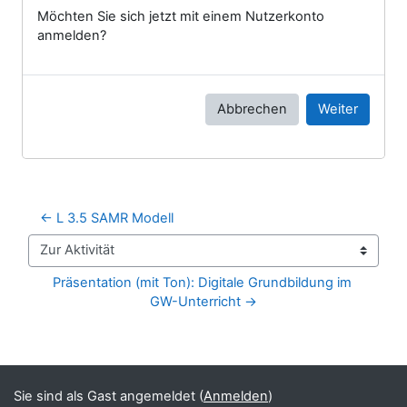
Möchten Sie sich jetzt mit einem Nutzerkonto
anmelden?
Abbrechen
Weiter
← L 3.5 SAMR Modell
Zur Aktivität
Präsentation (mit Ton): Digitale Grundbildung im 
GW-Unterricht →
Blöcke
Ergänzungsblöcke
Sie sind als Gast angemeldet (
Anmelden
)