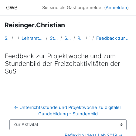
Zum Hauptinhalt
GWB
Sie sind als Gast angemeldet (
Anmelden
)
Reisinger.Christian
Startseite
Kurse
Lehramtsausbildung GW im Cluster Österreich Mitte
Studentische Lernkurse
Studienbeginn 2018
Reisinger.Christian
Topic 5
Feedback zur Projektwoche und zum Stundenbild der Freizeitaktivitäten der SuS
Feedback zur Projektwoche und zum
Stundenbild der Freizeitaktivitäten der
SuS
Abschlussbedingungen
← Unterrichtsstunde und Projektwoche zu digitaler 
Gundebildung - Stundenbild
Zur Aktivität
Reflexion Ideas Lab 2019 →