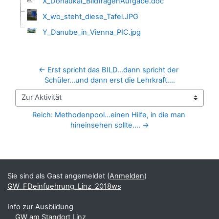
X_Donaukai_BildfragenAufgabe.doc
X_wo_steht_diese_Tafel.JPG
Y_Danube_in_Vienna_PIC.jpg
← Erst spricht das BILD...dann spricht der 
Schüler...und dann erst die Lehrkraft....
Zur Aktivität
Reich: Methodenpool...einen Hilfe, in die man 
hineinsehen sollte.... →
Blöcke
Ergänzungsblöcke
Sie sind als Gast angemeldet (
Anmelden
)
GW_FDeinfuehrung_Linz_2018ws
Info zur Ausbildung
GW am Standort Linz