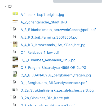
A_1_bank_bsp1_original.jpg
A_2_orientalische_Stadt.JPG
A_3_Bildarbeitmeth_netzwerkGesch@pol1.pdf
A_3_KG_brit_Farming_30018651.pdf
A_4_KG_lernszenario_16c_KGeo_brit.jpg
C_1_Reisbauer1_luw.pdf
C_3_Bildarbeit_Reisbauer_ChS.jpg
C_3_Fragen_Bildanalyse 4595 OE_2.JPG
C_4_BILDANALYSE_bergbauern_fragen.jpg
D_1_Bergbauern_BILDanalyseAnsatz.pdf
D_2a_Strukturlinienskizze_gletscher_var3.jpg
D_2b_Glockner_Bild_Karte.pdf
D_3_strukturlinienskizze_var2.pdf