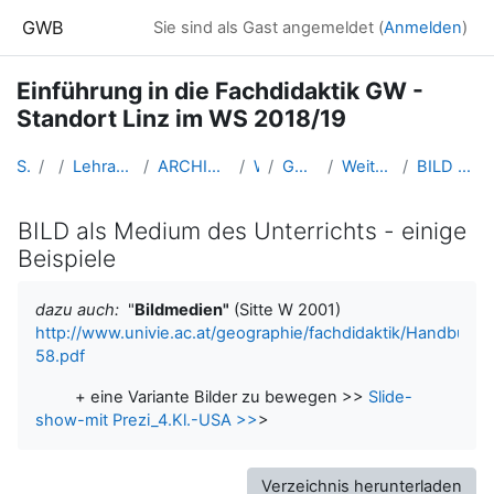
Zum Hauptinhalt
GWB
Sie sind als Gast angemeldet (
Anmelden
)
Einführung in die Fachdidaktik GW -
Standort Linz im WS 2018/19
Startseite
Kurse
Lehramtsausbildung GW im Cluster Österreich Mitte
ARCHIV - Lehrveranstaltungen am Standort Linz - seit 2016
WS 2018/19
GW_FDeinfuehrung_Linz_2018ws
Weiterführende Tipps zur Unterrichtsplanung
BILD als Medium des Unterrichts - einige Beispiele
BILD als Medium des Unterrichts - einige
Beispiele
Abschlussbedingungen
dazu auch:
"
Bildmedien"
(Sitte W 2001)
http://www.univie.ac.at/geographie/fachdidaktik/Handbuc
58.pdf
+ eine Variante Bilder zu bewegen >>
Slide-
show-mit Prezi_4.Kl.-USA >>
>
Verzeichnis herunterladen