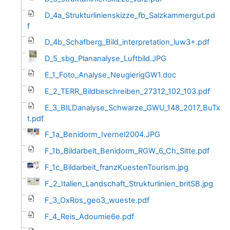
D_4a_Strukturlinienskizze_fb_Salzkammergut.pd
f
D_4b_Schafberg_Bild_interpretation_luw3+.pdf
D_5_sbg_Plananalyse_Luftbild.JPG
E_1_Foto_Analyse_NeugierigGW1.doc
E_2_TERR_Bildbeschreiben_27312_102_103.pdf
E_3_BILDanalyse_Schwarze_GWU_148_2017_BuTx
t.pdf
F_1a_Benidorm_Ivernel2004.JPG
F_1b_Bildarbeit_Benidorm_RGW_6_Ch_Sitte.pdf
F_1c_Bildarbeit_franzKuestenTourism.jpg
F_2_Italien_Landschaft_Strukturlinien_britSB.jpg
F_3_OxRos_geo3_wueste.pdf
F_4_Reis_Adoumie6e.pdf