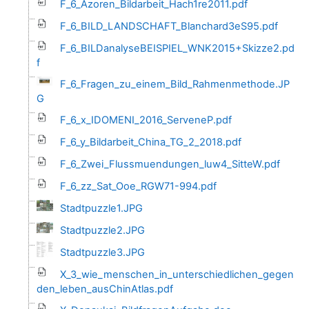
F_6_Azoren_Bildarbeit_Hach1re2011.pdf
F_6_BILD_LANDSCHAFT_Blanchard3eS95.pdf
F_6_BILDanalyseBEISPIEL_WNK2015+Skizze2.pd
f
F_6_Fragen_zu_einem_Bild_Rahmenmethode.JP
G
F_6_x_IDOMENI_2016_ServeneP.pdf
F_6_y_Bildarbeit_China_TG_2_2018.pdf
F_6_Zwei_Flussmuendungen_luw4_SitteW.pdf
F_6_zz_Sat_Ooe_RGW71-994.pdf
Stadtpuzzle1.JPG
Stadtpuzzle2.JPG
Stadtpuzzle3.JPG
X_3_wie_menschen_in_unterschiedlichen_gegen
den_leben_ausChinAtlas.pdf