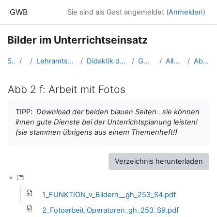
Zum Hauptinhalt
GWB
Sie sind als Gast angemeldet (
Anmelden
)
Bilder im Unterrichtseinsatz
Startseite
Kurse
Lehramtsausbildung GW im Cluster Österreich Mitte
Didaktik der Geo- und Wirtschaftsmedien (GW B 5.2)
GW_FDGeomedien_Bilder
Allgemeine Informationen
Abb 2 f: Arbeit mit Fotos
Abb 2 f: Arbeit mit Fotos
Abschlussbedingungen
TIPP:
Download der beiden blauen Seiten...sie können
ihnen gute Dienste bei der Unterrichtsplanung leisten!
(sie stammen übrigens aus einem Themenheft!)
Verzeichnis herunterladen
1_FUNKTION_v_Bildern__gh_253_S4.pdf
2_Fotoarbeit_Operatoren_gh_253_S9.pdf