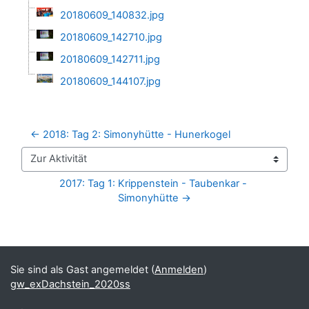
20180609_140832.jpg
20180609_142710.jpg
20180609_142711.jpg
20180609_144107.jpg
← 2018: Tag 2: Simonyhütte - Hunerkogel
Zur Aktivität
2017: Tag 1: Krippenstein - Taubenkar - 
Simonyhütte →
Blöcke
Ergänzungsblöcke
Sie sind als Gast angemeldet (
Anmelden
)
gw_exDachstein_2020ss