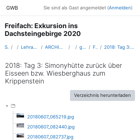
Zum Hauptinhalt
GWB
Sie sind als Gast angemeldet (
Anmelden
)
Freifach: Exkursion ins
Dachsteingebirge 2020
Startseite
Kurse
Lehramtsausbildung GW im Cluster Österreich Mitte
ARCHIV - Lehrveranstaltungen am Standort Linz - seit 2016
SS_2020
gw_exDachstein_2020ss
Fotodokumentation
2018: Tag 3: Simonyhütte zurück über Eisseen bzw. Wiesberghaus zum Krippenstein
2018: Tag 3: Simonyhütte zurück über
Eisseen bzw. Wiesberghaus zum
Krippenstein
Abschlussbedingungen
Verzeichnis herunterladen
20180607_065219.jpg
20180607_082440.jpg
20180607_082737.jpg