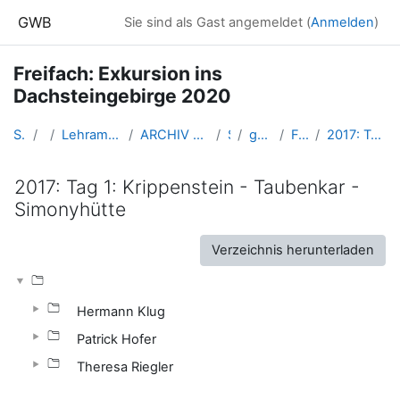
Zum Hauptinhalt
GWB
Sie sind als Gast angemeldet (
Anmelden
)
Freifach: Exkursion ins
Dachsteingebirge 2020
Startseite
Kurse
Lehramtsausbildung GW im Cluster Österreich Mitte
ARCHIV - Lehrveranstaltungen am Standort Linz - seit 2016
SS_2020
gw_exDachstein_2020ss
Fotodokumentation
2017: Tag 1: Krippenstein - Taubenkar - Simonyhütte
2017: Tag 1: Krippenstein - Taubenkar -
Simonyhütte
Abschlussbedingungen
Verzeichnis herunterladen
Hermann Klug
Patrick Hofer
Theresa Riegler