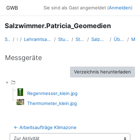
Zum Hauptinhalt
GWB
Sie sind als Gast angemeldet (
Anmelden
)
Salzwimmer.Patricia_Geomedien
Startseite
Kurse
Lehramtsausbildung GW im Cluster Österreich Mitte
Studentische Lernkurse
Studienbeginn 2020
Salzwimmer.Patricia_Geomedien
Übungsphase am 27.10.
Messgeräte
Messgeräte
Abschlussbedingungen
Verzeichnis herunterladen
Regenmesser_klein.jpg
Thermometer_klein.jpg
← Arbeitsaufträge Klimazone