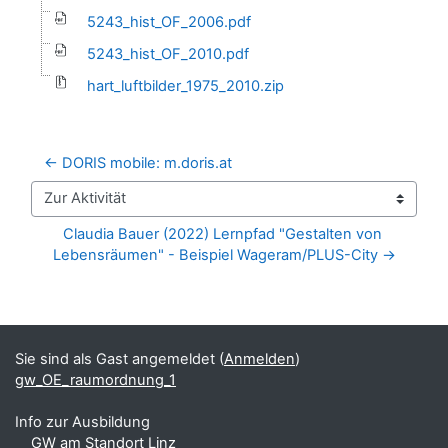
5243_hist_OF_2006.pdf
5243_hist_OF_2010.pdf
hart_luftbilder_1975_2010.zip
← DORIS mobile: m.doris.at
Zur Aktivität
Claudia Bauer (2022) Lernpfad "Gestalten von 
Lebensräumen" - Beispiel Wageram/PLUS-City →
Blöcke
Ergänzungsblöcke
Sie sind als Gast angemeldet (
Anmelden
)
gw_OE_raumordnung_1
Info zur Ausbildung
GW am Standort Linz