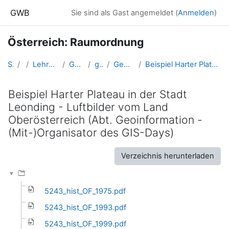
Zum Hauptinhalt
GWB
Sie sind als Gast angemeldet (
Anmelden
)
Österreich: Raumordnung
Startseite
Kurse
Lehramtsausbildung GW im Cluster Österreich Mitte
Gebundenes Wahlfach: Österreich
gw_OE_raumordnung_1
Geo-Web-Ressourcen - digitale Geomedien
Beispiel Harter Plateau in der Stadt Leonding - Luftbilder vom Land Oberösterreich (Abt. Geoinformation - (Mit-)Organisator des GIS-Days)
Beispiel Harter Plateau in der Stadt
Leonding - Luftbilder vom Land
Oberösterreich (Abt. Geoinformation -
(Mit-)Organisator des GIS-Days)
Abschlussbedingungen
Verzeichnis herunterladen
5243_hist_OF_1975.pdf
5243_hist_OF_1993.pdf
5243_hist_OF_1999.pdf