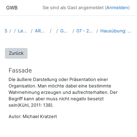
Zum Hauptinhalt
GWB
Sie sind als Gast angemeldet (
Anmelden
)
Startseite
Kurse
Lehramtsausbildung GW im Cluster Österreich Mitte
ARCHIV - Lehrveranstaltungen am Standort Linz - seit 2016
WS_2023/24
GW_M_FWSeminar_Gemeinwohl_Goeke_2023ws
07 - 22. Nov. 2023 – Organisationen & Gemeinwohl (asynchrones E-Learning)
Hausübung: Schlüsselbegriffe der Organisationstheorie und die Bedeutung von Organisationen für die Produktion des Gemeinwohls
Zurück
Fassade
Die äußere Darstellung oder Präsentation einer
Organisation. Man möchte dabei eine bestimmte
Wahrnehmung erzeugen und aufrechterhalten. Der
Begriff kann aber muss nicht negativ besetzt
sein(Kühl, 2011: 138).
Autor: Michael Kratzert