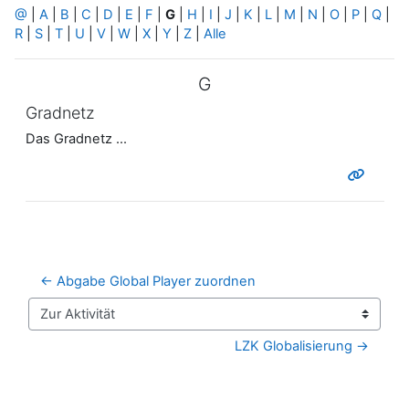
@
|
A
|
B
|
C
|
D
|
E
|
F
|
G
|
H
|
I
|
J
|
K
|
L
|
M
|
N
|
O
|
P
|
Q
|
R
|
S
|
T
|
U
|
V
|
W
|
X
|
Y
|
Z
|
Alle
G
Gradnetz
Das Gradnetz ...
← Abgabe Global Player zuordnen
Zur Aktivität
LZK Globalisierung →
Blöcke
Ergänzungsblöcke