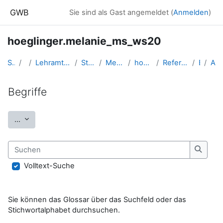
Zum Hauptinhalt
GWB
Sie sind als Gast angemeldet (
Anmelden
)
hoeglinger.melanie_ms_ws20
Startseite
Kurse
Lehramtsausbildung GW im Cluster Österreich Mitte
Studentische Lernkurse
Methodik der NMS - 2020 WS
hoeglinger.melanie_ms_ws20
Referate "Probleme der Globalisierung"
Begriffe
Alphabetisch
Begriffe
Abschlussbedingungen
Einträge exportieren
...
Suchen
Suche
Volltext-Suche
Sie können das Glossar über das Suchfeld oder das
Stichwortalphabet durchsuchen.