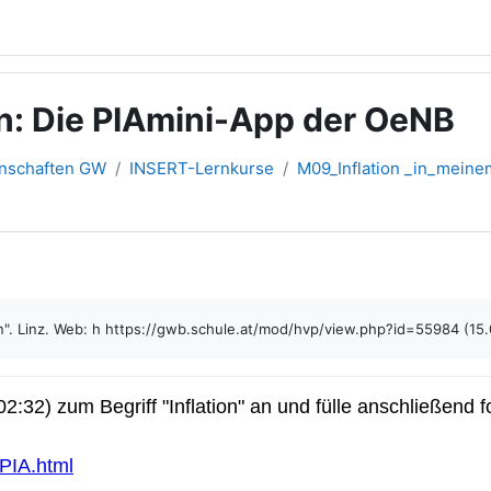
en: Die PIAmini-App der OeNB
inschaften GW
INSERT-Lernkurse
M09_Inflation _in_mein
en". Linz. Web: h https://gwb.schule.at/mod/hvp/view.php?id=55984 (15