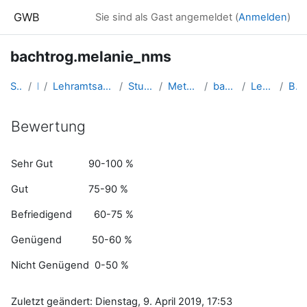
Zum Hauptinhalt
GWB
Sie sind als Gast angemeldet (
Anmelden
)
bachtrog.melanie_nms
Startseite
Kurse
Lehramtsausbildung GW im Cluster Österreich Mitte
Studentische Lernkurse
Methodik der NMS - 2019 SS
bachtrog.melanie_nms
Lernzielkontrolle/Tests
Bewertung
Bewertung
Abschlussbedingungen
Sehr Gut 90-100 %
Gut 75-90 %
Befriedigend 60-75 %
Genügend 50-60 %
Nicht Genügend 0-50 %
Zuletzt geändert: Dienstag, 9. April 2019, 17:53