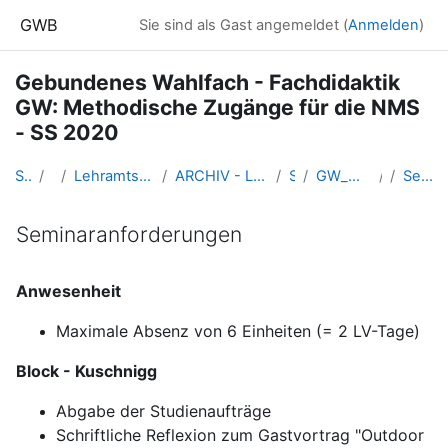
Zum Hauptinhalt
GWB
Sie sind als Gast angemeldet (
Anmelden
)
Gebundenes Wahlfach - Fachdidaktik
GW: Methodische Zugänge für die NMS
- SS 2020
Startseite
Kurse
Lehramtsausbildung GW im Cluster Österreich Mitte
ARCHIV - Lehrveranstaltungen am Standort Linz - seit 2016
SS_2020
GW_Wahlfach_MethodikNMS_2020ss
Seminaranforderungen
Seminaranforderungen
Abschlussbedingungen
Anwesenheit
Maximale Absenz von 6 Einheiten (= 2 LV-Tage)
Block - Kuschnigg
Abgabe der Studienaufträge
Schriftliche Reflexion zum Gastvortrag "Outdoor