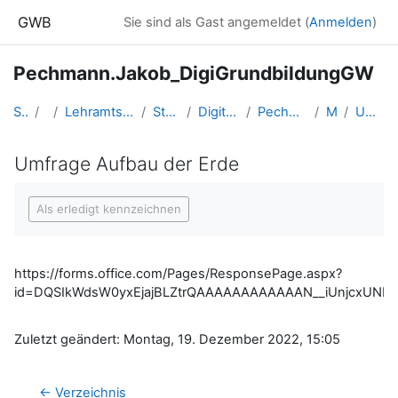
Zum Hauptinhalt
GWB
Sie sind als Gast angemeldet (
Anmelden
)
Pechmann.Jakob_DigiGrundbildungGW
Startseite
Kurse
Lehramtsausbildung GW im Cluster Österreich Mitte
Studentische Lernkurse
Digitale Grundbildung - WS 2022
Pechmann.Jakob_DigiGrundbildungGW
MS_Umfrage
Umfrage Aufbau der Erde
Umfrage Aufbau der Erde
Abschlussbedingungen
Als erledigt kennzeichnen
https://forms.office.com/Pages/ResponsePage.aspx?
id=DQSIkWdsW0yxEjajBLZtrQAAAAAAAAAAAAN__iUnjcxUNEY
Zuletzt geändert: Montag, 19. Dezember 2022, 15:05
← Verzeichnis