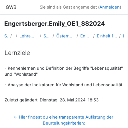
Zum Hauptinhalt
GWB
Sie sind als Gast angemeldet (
Anmelden
)
Engertsberger.Emily_OE1_SS2024
Startseite
Kurse
Lehramtsausbildung GW im Cluster Österreich Mitte
Studentische Lernkurse
Österreich 1 - Postregionale Geographien - SS 2024
Engertsberger.Emily_OE1_SS2024
Einheit 1: Einführung in die Lebensqualität und Wohlstand
Lernzie
Lernziele
Abschlussbedingungen
- Kennenlernen und Definition der Begriffe "Lebensqualität"
und "Wohlstand"
- Analyse der Indikatoren für Wohlstand und Lebensqualität
Zuletzt geändert: Dienstag, 28. Mai 2024, 18:53
← Hier findest du eine transparente Auflistung der 
Beurteilungskriterien: