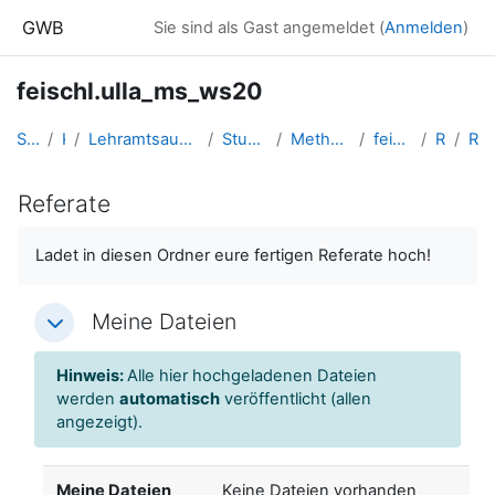
Zum Hauptinhalt
GWB
Sie sind als Gast angemeldet (
Anmelden
)
feischl.ulla_ms_ws20
Startseite
Kurse
Lehramtsausbildung GW im Cluster Österreich Mitte
Studentische Lernkurse
Methodik der NMS - 2020 WS
feischl.ulla_ms_ws20
Referate
Referate
Referate
Abschlussbedingungen
Ladet in diesen Ordner eure fertigen Referate hoch!
Meine Dateien
Meine Dateien
Meine Dateien
Hinweis:
Alle hier hochgeladenen Dateien
werden
automatisch
veröffentlicht (allen
angezeigt).
Meine Dateien
Keine Dateien vorhanden