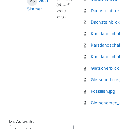
Viola
VS
30. Juli
Simmer
Dachsteinblick_que
2023,
15:03
Dachsteinblick_hoc
Karstlandschaft_qu
Karstlandschaft_ho
Karstlandschaft_Pa
Gletscherblick_que
Gletscherblick_hoc
Fossilien.jpg
Gletschersee_quer
Mit Auswahl...