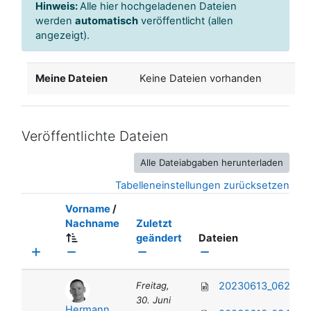
Hinweis:
Alle hier hochgeladenen Dateien
werden
automatisch
veröffentlicht (allen
angezeigt).
Meine Dateien
Keine Dateien vorhanden
Veröffentlichte Dateien
Alle Dateiabgaben herunterladen
Tabelleneinstellungen zurücksetzen
Sortiert nach Vorname Aufsteigend
Vorname
/
Sortiert nach Nachname Aufsteigend
Nachname
Zuletzt
Sortiert nach Zuletzt geä
geändert
Dateien
Freitag,
20230613_062535.
30. Juni
Hermann