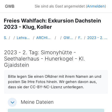
Zum Hauptinhalt
GWB
Sie sind als Gast angemeldet (
Anmelden
)
Freies Wahlfach: Exkursion Dachstein
2023 - Klug, Koller
Startseite
Kurse
Lehramtsausbildung GW im Cluster Österreich Mitte
ARCHIV - Lehrveranstaltungen am Standort Linz - seit 2016
SS_2023
GW_EXDachstein_KlugKoller_2023ss
Fotodokumentation
2023 - 2. Tag: Simonyhütte - Seethalerhaus - Hunerkogel - Kl. Gjaidstein
2023 - 2. Tag: Simonyhütte -
Seethalerhaus - Hunerkogel - Kl.
Gjaidstein
Abschlussbedingungen
Bitte legen Sie einen ORdner mit ihrem Namen an und
posten Sie IHre Fotos hinein. Wir gehen davon aus,
dass sie der CC-BY-NC-Lizenz unterliegen.
Meine Dateien
Meine Dateien
Meine Dateien