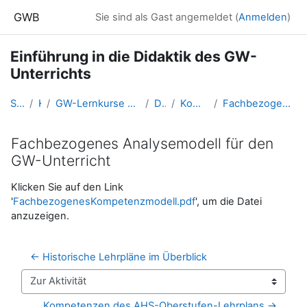
Zum Hauptinhalt
GWB
Sie sind als Gast angemeldet (
Anmelden
)
Einführung in die Didaktik des GW-
Unterrichts
Startseite
Kurse
GW-Lernkurse aus der Fortbildung (und Ausbildung bis 2016)
Didaktik GW
Kompetenzorientierung
Fachbezogenes Analysemodell für den GW-Unterricht
Fachbezogenes Analysemodell für den
GW-Unterricht
Abschlussbedingungen
Klicken Sie auf den Link
'
FachbezogenesKompetenzmodell.pdf
', um die Datei
anzuzeigen.
← Historische Lehrpläne im Überblick
Zur Aktivität
Kompetenzen des AHS-Oberstufen-Lehrplans →