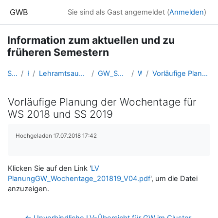
Zum Hauptinhalt
GWB
Sie sind als Gast angemeldet (
Anmelden
)
Information zum aktuellen und zu
früheren Semestern
Startseite
Kurse
Lehramtsausbildung GW im Cluster Österreich Mitte
GW_SemesterInformationen_Linz
WS 2018
Vorläufige Planung der Wochentage für WS 2018 und SS 2019
Vorläufige Planung der Wochentage für
WS 2018 und SS 2019
Abschlussbedingungen
Hochgeladen 17.07.2018 17:42
Klicken Sie auf den Link '
LV
PlanungGW_Wochentage_201819_V04.pdf
', um die Datei
anzuzeigen.
← Unverbindliche LV-Übersicht für GW im Cluster 