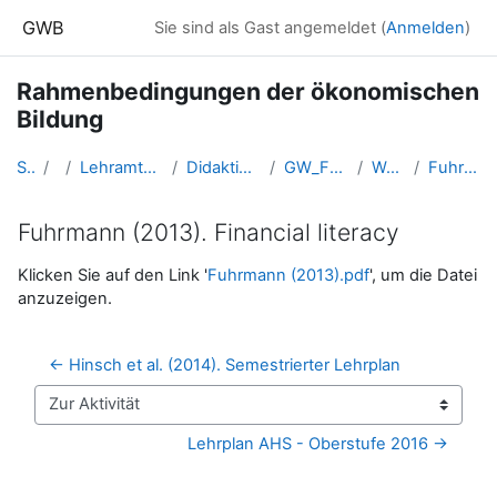
Zum Hauptinhalt
GWB
Sie sind als Gast angemeldet (
Anmelden
)
Rahmenbedingungen der ökonomischen
Bildung
Startseite
Kurse
Lehramtsausbildung GW im Cluster Österreich Mitte
Didaktik der ökonomischen Bildung (GW B 4.3)
GW_FDoekonomie_Rahmenbedingungen
Weiterführende Literatur
Fuhrmann (2013). Financial literacy
Fuhrmann (2013). Financial literacy
Abschlussbedingungen
Klicken Sie auf den Link '
Fuhrmann (2013).pdf
', um die Datei
anzuzeigen.
← Hinsch et al. (2014). Semestrierter Lehrplan
Zur Aktivität
Lehrplan AHS - Oberstufe 2016 →