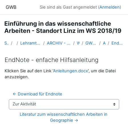
Zum Hauptinhalt
GWB
Sie sind als Gast angemeldet (
Anmelden
)
Einführung in das wissenschaftliche
Arbeiten - Standort Linz im WS 2018/19
Startseite
Kurse
Lehramtsausbildung GW im Cluster Österreich Mitte
ARCHIV - Lehrveranstaltungen am Standort Linz - seit 2016
WS 2018/19
GW_WissArbeiten_Linz_2018ws
Allgemeines
EndNote - enfache Hilfsanleitung
EndNote - enfache Hilfsanleitung
Abschlussbedingungen
Klicken Sie auf den Link '
Anleitungen.docx
', um die Datei
anzuzeigen.
← Download für Endnote
Zur Aktivität
Literatur zum wissenschaftlichen Arbeiten in 
Geographie →