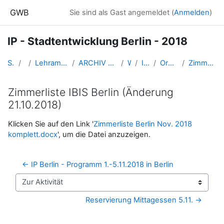
Zum Hauptinhalt
GWB
Sie sind als Gast angemeldet (
Anmelden
)
IP - Stadtentwicklung Berlin - 2018
Startseite
Kurse
Lehramtsausbildung GW im Cluster Österreich Mitte
ARCHIV - Lehrveranstaltungen am Standort Linz - seit 2016
WS 2018/19
IP_Berlin_2018ws
Organisatorische Informationen
Zimmerliste IBIS Berlin (Änderung 21.10.2018)
Zimmerliste IBIS Berlin (Änderung
21.10.2018)
Abschlussbedingungen
Klicken Sie auf den Link '
Zimmerliste Berlin Nov. 2018
komplett.docx
', um die Datei anzuzeigen.
← IP Berlin - Programm 1.-5.11.2018 in Berlin
Zur Aktivität
Reservierung Mittagessen 5.11. →