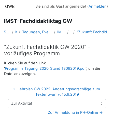
Zum Hauptinhalt
GWB
Sie sind als Gast angemeldet (
Anmelden
)
IMST-Fachdidaktiktag GW
Startseite
Kurse
Tagungen, Events und Arbeitsgemeinschaften GW
IMST_FDtagGW
2019
"Zukunft Fachdidaktik GW 2020" - vorläufiges Programm
"Zukunft Fachdidaktik GW 2020" -
vorläufiges Programm
Abschlussbedingungen
Klicken Sie auf den Link
'
Programm_Tagung_2020_Stand_18092019.pdf
', um die
Datei anzuzeigen.
← Lehrplan GW 2022: Änderungsvorschläge zum 
Textentwurf v. 15.9.2019
Zur Aktivität
Zur Anmeldung in PH-Online →