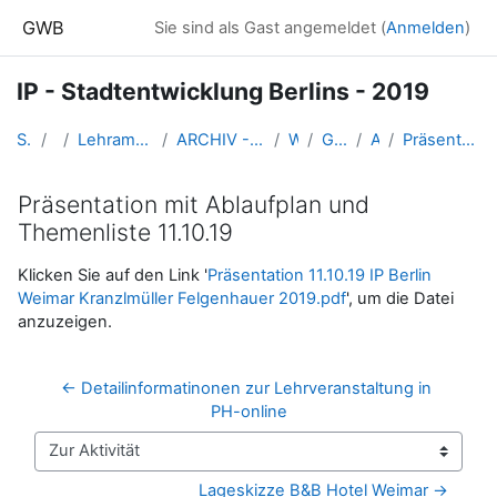
Zum Hauptinhalt
GWB
Sie sind als Gast angemeldet (
Anmelden
)
IP - Stadtentwicklung Berlins - 2019
Startseite
Kurse
Lehramtsausbildung GW im Cluster Österreich Mitte
ARCHIV - Lehrveranstaltungen am Standort Linz - seit 2016
WS_2019/20
GW_IP_Berlin_2019ws
Allgemeines
Präsentation mit Ablaufplan und Themenliste 11.10.19
Präsentation mit Ablaufplan und
Themenliste 11.10.19
Abschlussbedingungen
Klicken Sie auf den Link '
Präsentation 11.10.19 IP Berlin
Weimar Kranzlmüller Felgenhauer 2019.pdf
', um die Datei
anzuzeigen.
← Detailinformatinonen zur Lehrveranstaltung in 
PH-online
Zur Aktivität
Lageskizze B&B Hotel Weimar →