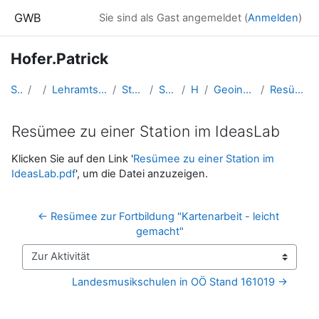
Zum Hauptinhalt
GWB
Sie sind als Gast angemeldet (
Anmelden
)
Hofer.Patrick
Startseite
Kurse
Lehramtsausbildung GW im Cluster Österreich Mitte
Studentische Lernkurse
Studienbeginn 2016
Hofer.Patrick
Geoinformation und Geokommunikation
Resümee zu einer Station im IdeasLab
Resümee zu einer Station im IdeasLab
Abschlussbedingungen
Klicken Sie auf den Link '
Resümee zu einer Station im
IdeasLab.pdf
', um die Datei anzuzeigen.
← Resümee zur Fortbildung "Kartenarbeit - leicht 
gemacht"
Zur Aktivität
Landesmusikschulen in OÖ Stand 161019 →
Blöcke