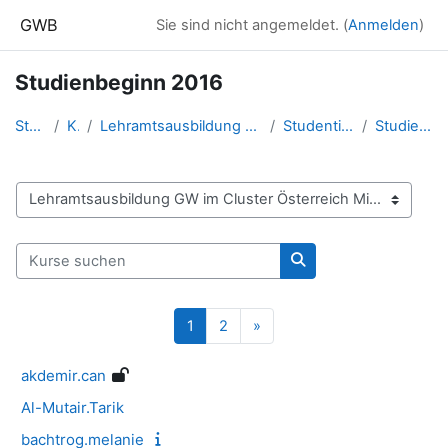
Zum Hauptinhalt
GWB
Sie sind nicht angemeldet. (
Anmelden
)
Studienbeginn 2016
Startseite
Kurse
Lehramtsausbildung GW im Cluster Österreich Mitte
Studentische Lernkurse
Studienbeginn 2016
Kursbereiche
Kurse suchen
Kurse suchen
Seite 1
Seite 2
Nächste Seite
1
2
»
akdemir.can
Al-Mutair.Tarik
bachtrog.melanie