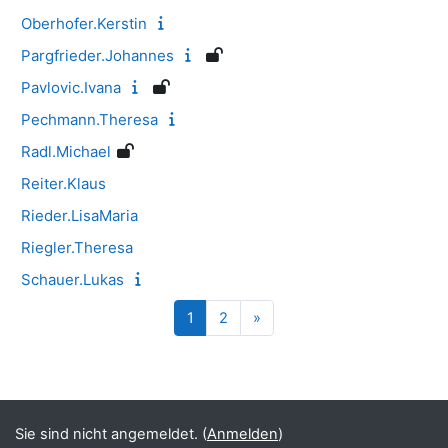
Oberhofer.Kerstin
Pargfrieder.Johannes
Pavlovic.Ivana
Pechmann.Theresa
Radl.Michael
Reiter.Klaus
Rieder.LisaMaria
Riegler.Theresa
Schauer.Lukas
Seite 1
Seite 2
Nächste Seite
1
2
»
Blöcke
Ergänzungsblöcke
Sie sind nicht angemeldet. (
Anmelden
)