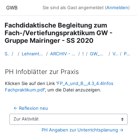
Zum Hauptinhalt
GWB
Sie sind als Gast angemeldet (
Anmelden
)
Fachdidaktische Begleitung zum
Fach-/Vertiefungspraktikum GW -
Gruppe Mairinger - SS 2020
Startseite
Kurse
Lehramtsausbildung GW im Cluster Österreich Mitte
ARCHIV - Lehrveranstaltungen am Standort Linz - seit 2016
SS_2020
GW_FachpraktikumGW_Hebein_2020ss
Vorbesprechung
PH Infoblätter zur Praxis
PH Infoblätter zur Praxis
Abschlussbedingungen
Klicken Sie auf den Link '
FP_A_und_B__4.3_4.4Infos
Fachpraktikum.pdf
', um die Datei anzuzeigen.
← Reflexion neu
Zur Aktivität
PH Angaben zur Unterrichtsplanung →