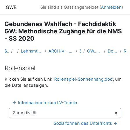
Zum Hauptinhalt
GWB
Sie sind als Gast angemeldet (
Anmelden
)
Gebundenes Wahlfach - Fachdidaktik
GW: Methodische Zugänge für die NMS
- SS 2020
Startseite
Kurse
Lehramtsausbildung GW im Cluster Österreich Mitte
ARCHIV - Lehrveranstaltungen am Standort Linz - seit 2016
SS_2020
GW_Wahlfach_MethodikNMS_2020ss
Do. 19.3.2020 (Kuschnigg)
Rollenspiel
Rollenspiel
Abschlussbedingungen
Klicken Sie auf den Link '
Rollenspiel-Sonnenhang.doc
', um
die Datei anzuzeigen.
← Informationen zum LV-Termin
Zur Aktivität
Sozialformen des Unterrichts →