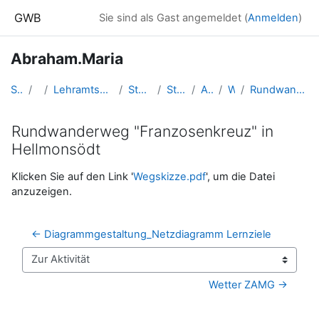
Zum Hauptinhalt
GWB
Sie sind als Gast angemeldet (
Anmelden
)
Abraham.Maria
Startseite
Kurse
Lehramtsausbildung GW im Cluster Österreich Mitte
Studentische Lernkurse
Studienbeginn 2018
Abraham.Maria
Wegskizze
Rundwanderweg "Franzosenkreuz" in Hellmonsödt
Rundwanderweg "Franzosenkreuz" in
Hellmonsödt
Abschlussbedingungen
Klicken Sie auf den Link '
Wegskizze.pdf
', um die Datei
anzuzeigen.
← Diagrammgestaltung_Netzdiagramm Lernziele
Zur Aktivität
Wetter ZAMG →