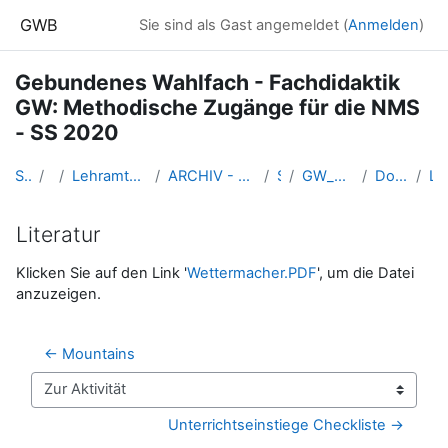
Zum Hauptinhalt
GWB
Sie sind als Gast angemeldet (
Anmelden
)
Gebundenes Wahlfach - Fachdidaktik
GW: Methodische Zugänge für die NMS
- SS 2020
Startseite
Kurse
Lehramtsausbildung GW im Cluster Österreich Mitte
ARCHIV - Lehrveranstaltungen am Standort Linz - seit 2016
SS_2020
GW_Wahlfach_MethodikNMS_2020ss
Do. 19.3.2020 (Kuschnigg)
Literat
Literatur
Abschlussbedingungen
Klicken Sie auf den Link '
Wettermacher.PDF
', um die Datei
anzuzeigen.
← Mountains
Zur Aktivität
Unterrichtseinstiege Checkliste →