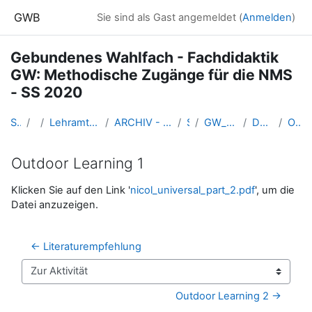
Zum Hauptinhalt
GWB
Sie sind als Gast angemeldet (
Anmelden
)
Gebundenes Wahlfach - Fachdidaktik
GW: Methodische Zugänge für die NMS
- SS 2020
Startseite
Kurse
Lehramtsausbildung GW im Cluster Österreich Mitte
ARCHIV - Lehrveranstaltungen am Standort Linz - seit 2016
SS_2020
GW_Wahlfach_MethodikNMS_2020ss
Do. 7.5.2020 (Kuschnigg)
Outdoor Learning 1
Outdoor Learning 1
Abschlussbedingungen
Klicken Sie auf den Link '
nicol_universal_part_2.pdf
', um die
Datei anzuzeigen.
← Literaturempfehlung
Zur Aktivität
Outdoor Learning 2 →