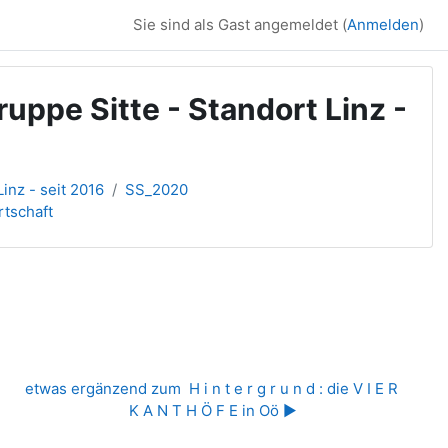
Sie sind als Gast angemeldet (
Anmelden
)
uppe Sitte - Standort Linz -
inz - seit 2016
SS_2020
tschaft
etwas ergänzend zum  H i n t e r g r u n d : die V I E R 
K A N T H Ö F E in Oö ▶︎