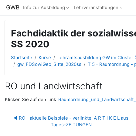
Zum Hauptinhalt
GWB
Info zur Ausbildung
Lehrveranstaltungen
Fachdidaktik der sozialwiss
SS 2020
Startseite
Kurse
Lehramtsausbildung GW im Cluster Ö
gw_FDSowiGeo_Sitte_2020ss
T 5 - Raumordnung - p
RO und Landwirtschaft
Abschlussbedingungen
Klicken Sie auf den Link '
Raumordnung_und_Landwirtschaft_
◀︎ RO - aktuelle Beispiele - verlinkte  A R T I K E L aus 
Tages-ZEITUNGEN