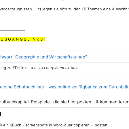
evarderzeugnissen.... c) legen sie sich zu den LP-Themen eine Ausschnit
_______________
U S G A N G S L I N K S :
Link/URL
chwort "Geographie und Wirtschaftskunde"
tieg zu FD-Links u.a. zu
Lehrplänen aktuell
...
ie eine Schulbuchliste - was online verfügbar ist zum Durchblät
ulbuchkapitel-Beispiele...die sie hier posten... & kommentiere
1
/R ein SBuch - screenshots in Word-quer copieren - posten