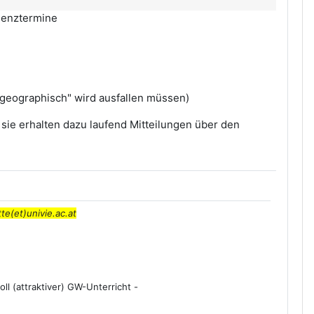
senztermine
geographisch" wird ausfallen müssen)
sie erhalten dazu laufend Mitteilungen über den
tte(et)univie.ac.at
l (attraktiver) GW-Unterricht -