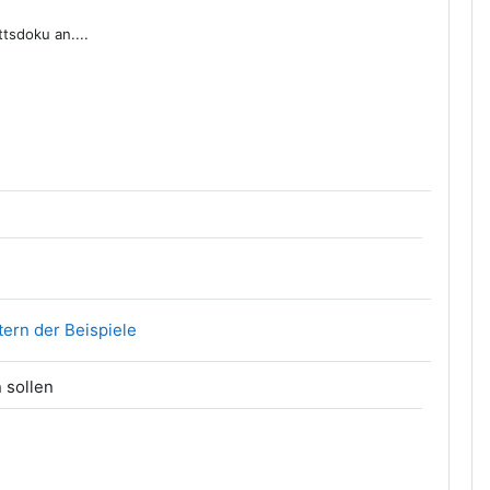
tsdoku an....
Link/URL
tern der Beispiele
n sollen