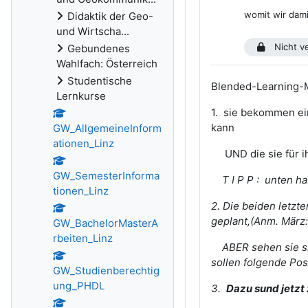
womit wir dami
Didaktik der Geo-
und Wirtscha...
Nicht ve
Gebundenes
Wahlfach: Österreich
Studentische
Blended-Learning-M
Lernkurse
1. sie bekommen ein
kann
GW_AllgemeineInform
ationen_Linz
UND die sie für ih
GW_SemesterInforma
T I P P : unten h
tionen_Linz
2. Die beiden letz
geplant,
(Anm. März:
GW_BachelorMasterA
rbeiten_Linz
ABER sehen sie sic
sollen folgende Pos
GW_Studienberechtig
ung_PHDL
3.
Dazu sund jetzt