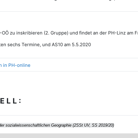
-OÖ zu inskribieren (2. Gruppe) und findet an der PH-Linz am Fr
ten sechs Termine, und AS10 am 5.5.2020
Link/URL
n in PH-online
E L L :
r sozialwissenschaftlichen Geographie (2SSt UV, SS 2019/20)