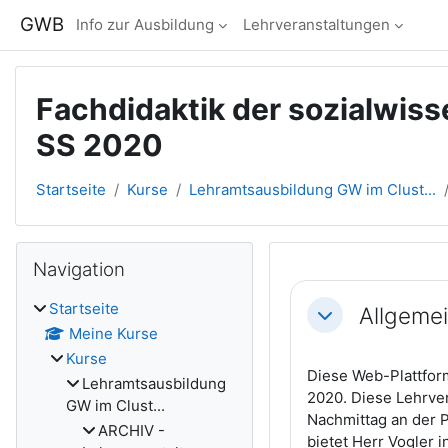
Zum Hauptinhalt
GWB
Info zur Ausbildung
Lehrveranstaltungen
Fachdidaktik der sozialwiss
SS 2020
Startseite
Kurse
Lehramtsausbildung GW im Clust...
Blöcke
Navigation überspringen
Navigation
Abschnitts
Startseite
Allgeme
Einklappen
Meine Kurse
Kurse
Diese Web-Plattform
Lehramtsausbildung
2020. Diese Lehrver
GW im Clust...
Nachmittag an der 
ARCHIV -
bietet Herr Vogler 