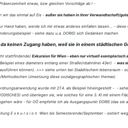
Präsenzeinheit etwas, bzw gleichen Vorschläge ab ! -
ir das einmal auf Eis -
außer sie haben in ihrer Verwandtschaft/gut
 zur Hand haben, werde ich mir etwas anderes einfallen lassen... - di
änderungsbeispiel - siehe dazu u.a. DORIS) sich Gedanken machen
e da keinen Zugang haben, weil sie in einem städtischen G
icht stattfindende)
Exkursion für Wien - eben nur virtuell exemplarisch 
Beispiel eines diameters entlang einer Straße(nbahnlinei 43er) -
was si
 ausführen können). >>> siehe unten bei Staädtischem lebensraum - sozi
sch/Methodischen Umsetzung diese sozialgeographischen themas)
dnungsanwendung wurde mit 27.4. als Beispiel hineingestellt - - sehen
ODISCHES) und überlegen sie, wie solches für eine 3. Kl mit einem Fl
gehen wäre - für OÖ empfehle ich als Ausgangspunkt DORIS (das sie a
ng E x k u r s i o n Wien bis Semesterende/September - sistiert wege