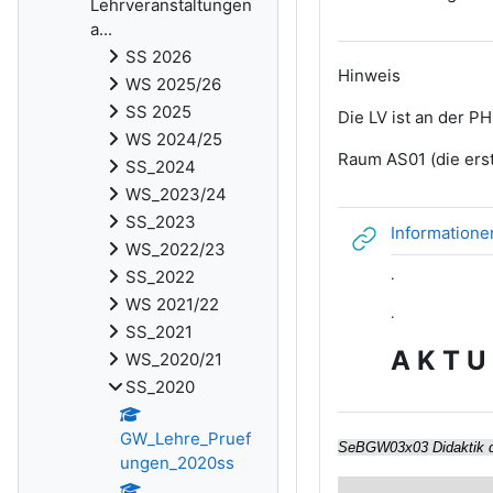
Lehrveranstaltungen
a...
SS 2026
Hinweis
WS 2025/26
SS 2025
Die LV ist an der PH
WS 2024/25
Raum AS01 (die ers
SS_2024
WS_2023/24
SS_2023
Informatione
WS_2022/23
.
SS_2022
WS 2021/22
.
SS_2021
A K T U 
WS_2020/21
SS_2020
GW_Lehre_Pruef
SeBGW03x03 Didaktik de
ungen_2020ss