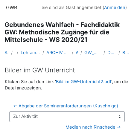
Zum Hauptinhalt
GWB
Sie sind als Gast angemeldet (
Anmelden
)
Gebundenes Wahlfach - Fachdidaktik
GW: Methodische Zugänge für die
Mittelschule - WS 2020/21
Startseite
Kurse
Lehramtsausbildung GW im Cluster Österreich Mitte
ARCHIV - Lehrveranstaltungen am Standort Linz - seit 2016
WS_2020/21
GW_Wahlfach_MethodikMittelschule_2020ws
Do. 15.10.2020 (Kuschnigg)
Bilder im GW Unterricht
Bilder im GW Unterricht
Abschlussbedingungen
Klicken Sie auf den Link '
Bild im GW-Unterricht2.pdf
', um die
Datei anzuzeigen.
← Abgabe der Seminaranforderungen (Kuschnigg)
Zur Aktivität
Medien nach Rinschede →