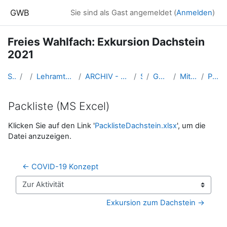
Zum Hauptinhalt
GWB
Sie sind als Gast angemeldet (
Anmelden
)
Freies Wahlfach: Exkursion Dachstein
2021
Startseite
Kurse
Lehramtsausbildung GW im Cluster Österreich Mitte
ARCHIV - Lehrveranstaltungen am Standort Linz - seit 2016
SS_2021
GW_EXDachstein_2021ss
Mitzuführende Ausrüstung
Packliste (MS Excel)
Packliste (MS Excel)
Abschlussbedingungen
Klicken Sie auf den Link '
PacklisteDachstein.xlsx
', um die
Datei anzuzeigen.
← COVID-19 Konzept
Zur Aktivität
Exkursion zum Dachstein →