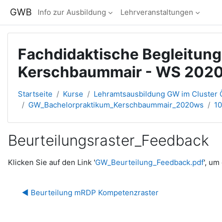
Zum Hauptinhalt
GWB
Info zur Ausbildung
Lehrveranstaltungen
Fachdidaktische Begleitun
Kerschbaummair - WS 2020
Startseite
Kurse
Lehramtsausbildung GW im Cluster Ö
GW_Bachelorpraktikum_Kerschbaummair_2020ws
10
Beurteilungsraster_Feedback
Abschlussbedingungen
Klicken Sie auf den Link '
GW_Beurteilung_Feedback.pdf
', um
◀︎ Beurteilung mRDP Kompetenzraster