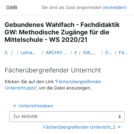
Zum Hauptinhalt
GWB
Sie sind als Gast angemeldet (
Anmelden
)
Gebundenes Wahlfach - Fachdidaktik
GW: Methodische Zugänge für die
Mittelschule - WS 2020/21
Startseite
Kurse
Lehramtsausbildung GW im Cluster Österreich Mitte
ARCHIV - Lehrveranstaltungen am Standort Linz - seit 2016
WS_2020/21
GW_Wahlfach_MethodikMittelschule_2020ws
Do. 7.1.2021 (Kuschnigg)
Fächerübergreifender Unterricht
Fächerübergreifender Unterricht
Abschlussbedingungen
Klicken Sie auf den Link '
Fächerübergreifender
Unterricht.pptx
', um die Datei anzuzeigen.
← Unterrichtsideen
Zur Aktivität
Fächerübergreifender Unterricht_2 →