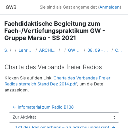
Zum Hauptinhalt
GWB
Sie sind als Gast angemeldet (
Anmelden
)
Fachdidaktische Begleitung zum
Fach-/Vertiefungspraktikum GW -
Gruppe Marso - SS 2021
Startseite
Kurse
Lehramtsausbildung GW im Cluster Österreich Mitte
ARCHIV - Lehrveranstaltungen am Standort Linz - seit 2016
SS_2021
GW_BegleitLV_Bachelorpraktikum_Marso_2021ss
08, 09 - Do. 06. Mai 2021: Lehrausgang zum Lokalradio B138 in Kirchdorf
Charta des Verbands freier Radios
Charta des Verbands freier Radios
Abschlussbedingungen
Klicken Sie auf den Link '
Charta des Verbandes Freier
Radios sterreich Stand Dez 2014.pdf
', um die Datei
anzuzeigen.
← Infomaterial zum Radio B138
Zur Aktivität
1x1 des Radiomachens – Grundschulungsskript  →