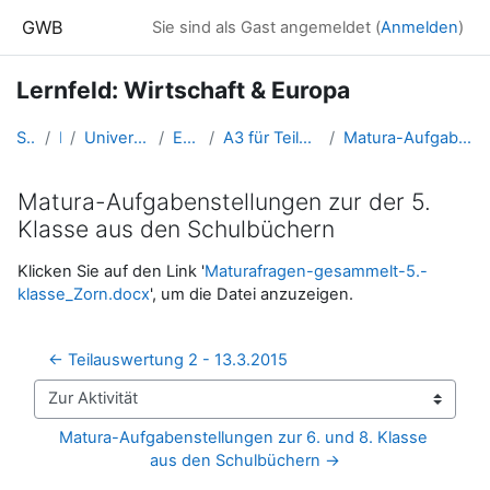
Zum Hauptinhalt
GWB
Sie sind als Gast angemeldet (
Anmelden
)
Lernfeld: Wirtschaft & Europa
Startseite
Kurse
Universität Salzburg - 2017 und davor
Europa_Wirtschaft
A3 für Teilnehmer/-innen der WS-Lehrveranstaltung
Matura-Aufgabenstellungen zur der 5. Klasse aus den Schulbüchern
Matura-Aufgabenstellungen zur der 5.
Klasse aus den Schulbüchern
Abschlussbedingungen
Klicken Sie auf den Link '
Maturafragen-gesammelt-5.-
klasse_Zorn.docx
', um die Datei anzuzeigen.
← Teilauswertung 2 - 13.3.2015
Zur Aktivität
Matura-Aufgabenstellungen zur 6. und 8. Klasse 
aus den Schulbüchern →