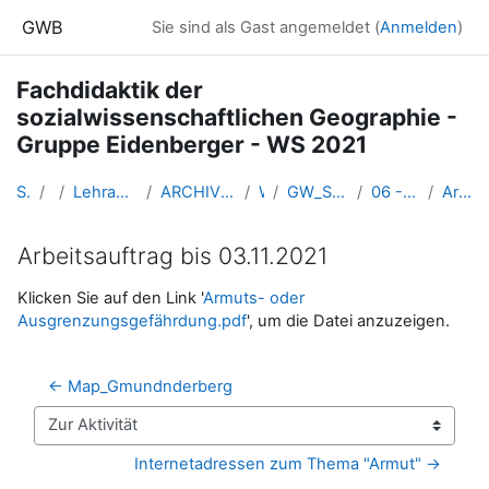
Zum Hauptinhalt
GWB
Sie sind als Gast angemeldet (
Anmelden
)
Fachdidaktik der
sozialwissenschaftlichen Geographie -
Gruppe Eidenberger - WS 2021
Startseite
Kurse
Lehramtsausbildung GW im Cluster Österreich Mitte
ARCHIV - Lehrveranstaltungen am Standort Linz - seit 2016
WS 2021/22
GW_SowiGeo_Fachdidaktik_Eidenberger_2021ws
06 - 03. 11.2021, PH-OÖ, SR 13, 14:00 Uhr
Arbeitsauftrag bis 03.11.2021
Arbeitsauftrag bis 03.11.2021
Abschlussbedingungen
Klicken Sie auf den Link '
Armuts- oder
Ausgrenzungsgefährdung.pdf
', um die Datei anzuzeigen.
← Map_Gmundnderberg
Zur Aktivität
Internetadressen zum Thema "Armut" →