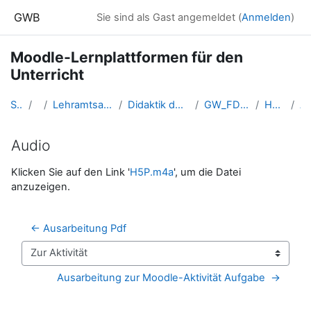
Zum Hauptinhalt
GWB
Sie sind als Gast angemeldet (
Anmelden
)
Moodle-Lernplattformen für den
Unterricht
Startseite
Kurse
Lehramtsausbildung GW im Cluster Österreich Mitte
Didaktik der Geo- und Wirtschaftsmedien (GW B 5.2)
GW_FDGeomedien_LernplattformMoodle
H5P - Bruckner Lena
Au
Audio
Abschlussbedingungen
Klicken Sie auf den Link '
H5P.m4a
', um die Datei
anzuzeigen.
← Ausarbeitung Pdf
Zur Aktivität
Ausarbeitung zur Moodle-Aktivität Aufgabe  →