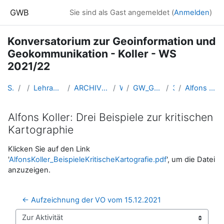
Zum Hauptinhalt
GWB
Sie sind als Gast angemeldet (
Anmelden
)
Konversatorium zur Geoinformation und
Geokommunikation - Koller - WS
2021/22
Startseite
Kurse
Lehramtsausbildung GW im Cluster Österreich Mitte
ARCHIV - Lehrveranstaltungen am Standort Linz - seit 2016
WS 2021/22
GW_Geomedien_KOGeoinformation_Koller_2021ws
30 - 15.12.
Alfons Koller: Drei Beispiele zur kritischen Kartographie
Alfons Koller: Drei Beispiele zur kritischen
Kartographie
Abschlussbedingungen
Klicken Sie auf den Link
'
AlfonsKoller_BeispieleKritischeKartografie.pdf
', um die Datei
anzuzeigen.
← Aufzeichnung der VO vom 15.12.2021
Zur Aktivität