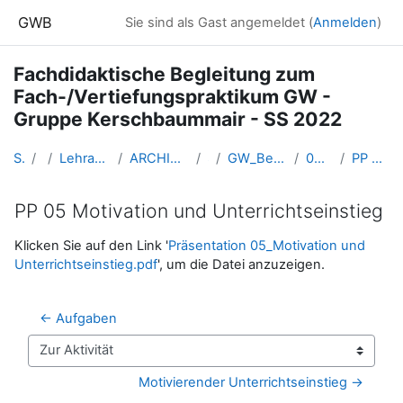
Zum Hauptinhalt
GWB
Sie sind als Gast angemeldet (
Anmelden
)
Fachdidaktische Begleitung zum
Fach-/Vertiefungspraktikum GW -
Gruppe Kerschbaummair - SS 2022
Startseite
Kurse
Lehramtsausbildung GW im Cluster Österreich Mitte
ARCHIV - Lehrveranstaltungen am Standort Linz - seit 2016
SS_2022
GW_BegleitLV_Bachelorpraktikum_Kerschbaummair_2022ss
05 - Di. 22.03.2022_Motivation
PP 05 Motivation und Unterrichtseinstieg
PP 05 Motivation und Unterrichtseinstieg
Abschlussbedingungen
Klicken Sie auf den Link '
Präsentation 05_Motivation und
Unterrichtseinstieg.pdf
', um die Datei anzuzeigen.
← Aufgaben
Zur Aktivität
Motivierender Unterrichtseinstieg →