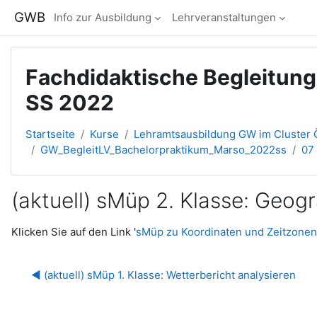
Zum Hauptinhalt
GWB
Info zur Ausbildung
Lehrveranstaltungen
Fachdidaktische Begleitun
SS 2022
Startseite
Kurse
Lehramtsausbildung GW im Cluster Ö
GW_BegleitLV_Bachelorpraktikum_Marso_2022ss
07 
(aktuell) sMüp 2. Klasse: Geo
Abschlussbedingungen
Klicken Sie auf den Link '
sMüp zu Koordinaten und Zeitzonen
◀︎ (aktuell) sMüp 1. Klasse: Wetterbericht analysieren