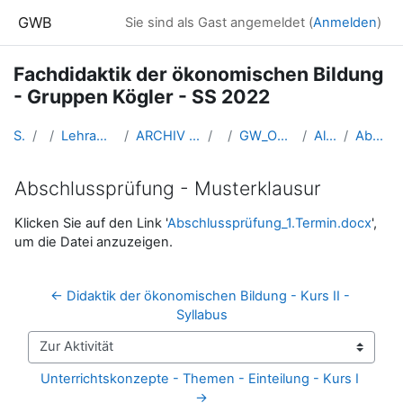
Zum Hauptinhalt
GWB
Sie sind als Gast angemeldet (
Anmelden
)
Fachdidaktik der ökonomischen Bildung
- Gruppen Kögler - SS 2022
Startseite
Kurse
Lehramtsausbildung GW im Cluster Österreich Mitte
ARCHIV - Lehrveranstaltungen am Standort Linz - seit 2016
SS_2022
GW_Oekonomie_Fachdidaktik_Linz_Koegler_2022ss
Allgemeine Informationen
Abschlussprüfung - Musterklausur
Abschlussprüfung - Musterklausur
Abschlussbedingungen
Klicken Sie auf den Link '
Abschlussprüfung_1.Termin.docx
',
um die Datei anzuzeigen.
← Didaktik der ökonomischen Bildung - Kurs II - 
Syllabus
Zur Aktivität
Unterrichtskonzepte - Themen - Einteilung - Kurs I 
→