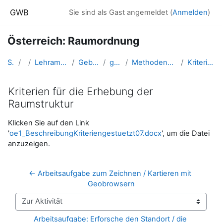
Zum Hauptinhalt
GWB
Sie sind als Gast angemeldet (
Anmelden
)
Österreich: Raumordnung
Startseite
Kurse
Lehramtsausbildung GW im Cluster Österreich Mitte
Gebundenes Wahlfach: Österreich
gw_OE_raumordnung_1
Methodenwissen - Fertigkeiten zur Arbeit an Raumordnungsfragen
Kriterien für die Erhebung der Raumstruktur
Kriterien für die Erhebung der
Raumstruktur
Abschlussbedingungen
Klicken Sie auf den Link
'
oe1_BeschreibungKriteriengestuetzt07.docx
', um die Datei
anzuzeigen.
← Arbeitsaufgabe zum Zeichnen / Kartieren mit 
Geobrowsern
Zur Aktivität
Arbeitsaufgabe: Erforsche den Standort / die 